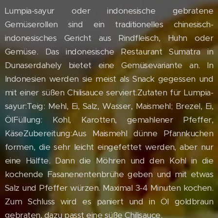
Lumpia-sayur oder indonesische gebratene
Gemüserollen sind ein traditionelles chinesisch-
indonesisches Gericht aus Rindfleisch, Huhn oder
Gemüse. Das indonesische Restaurant Sumatra in
Dunaserdahely bietet eine Gemüsevariante an. In
Indonesien werden sie meist als Snack gegessen und
mit einer süßen Chilisauce serviert.Zutaten für Lumpia-
sayur:Teig: Mehl, Ei, Salz, Wasser, Maismehl; Brezel, Ei,
ÖlFüllung: Kohl, Karotten, gemahlener Pfeffer,
KäseZubereitung:Aus Maismehl dünne Pfannkuchen
formen, die sehr leicht eingefettet werden, aber nur
eine Hälfte. Dann die Möhren und den Kohl in die
kochende Fasanenentenbrühe geben und mit etwas
Salz und Pfeffer würzen. Maximal 3-4 Minuten kochen.
Zum Schluss wird es paniert und in Öl goldbraun
gebraten, dazu passt eine süße Chilisauce.