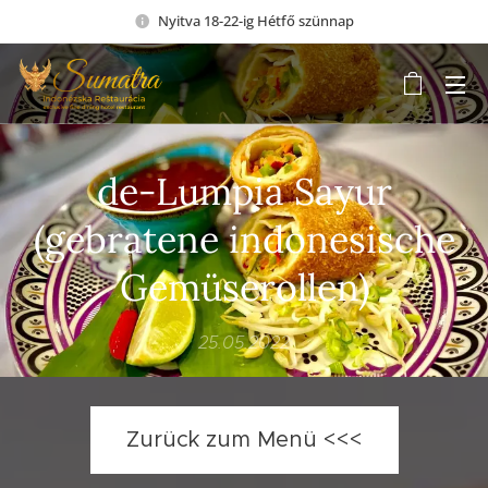
Nyitva 18-22-ig Hétfő szünnap
de-Lumpia Sayur
(gebratene indonesische
Gemüserollen)
25.05.2022
Zurück zum Menü <<<