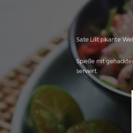
Sate Lilit pikante We
Spieße mit gehackte
serviert.