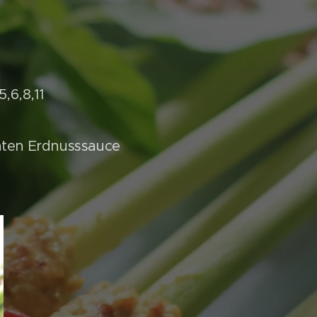
,6,8,11
anten Erdnusssauce