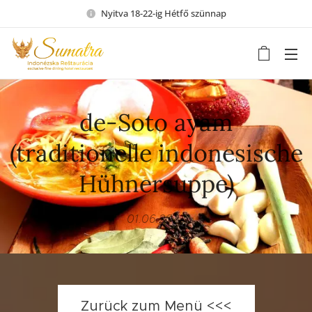
Nyitva 18-22-ig Hétfő szünnap
de-Soto ayam
(traditionelle indonesische
Hühnersuppe)
01.06.2022
Zurück zum Menü <<<