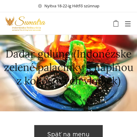
Nyitva 18-22-ig Hétfő szünnap
Dadar gulung (Indonézske
zelené palacinky s náplňou
z kokosových vločiek)
28.05.2022
Späť na menu