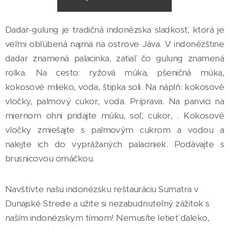
Dadar-gulung je tradičná indonézska sladkosť, ktorá je
veľmi obľúbená najmä na ostrove Jáva. V indonézštine
dadar znamená palacinka, zatiaľ čo gulung znamená
rolka. Na cesto: ryžová múka, pšeničná múka,
kokosové mlieko, voda, štipka soli. Na náplň: kokosové
vločky, palmový cukor, voda. Príprava. Na panvici na
miernom ohni pridajte múku, soľ, cukor, . Kokosové
vločky zmiešajte s palmovým cukrom a vodou a
nalejte ich do vyprážaných palaciniek. Podávajte s
brusnicovou omáčkou.
Navštívte našu indonézsku reštauráciu Sumatra v
Dunajské Strede a užite si nezabudnuteľný zážitok s
naším indonézskym tímom! Nemusíte letieť ďaleko,