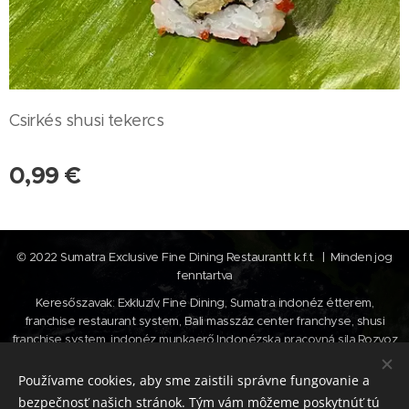
Csirkés shusi tekercs
0,99
€
© 2022 Sumatra Exclusive Fine Dining Restaurantt k.f.t. | Minden jog
fenntartva
Keresőszavak: Exkluzív, Fine Dining, Sumatra indonéz étterem,
franchise restaurant system, Bali masszáz center franchyse, shusi
franchise system, indonéz munkaerő,Indonézska pracovná sila,Rozvoz
šušiek, shusi kiszállítás , shusi webshop,
Používame cookies, aby sme zaistili správne fungovanie a
Cookies
bezpečnosť našich stránok. Tým vám môžeme poskytnúť tú