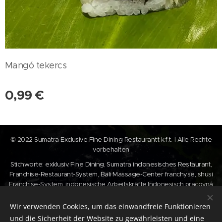
Mangó tekercs
0,99
€
© 2022 Sumatra Exclusive Fine Dining Restaurantt k.f.t. | Alle Rechte
vorbehalten
Stichworte: exklusiv, Fine Dining, Sumatra indonesisches Restaurant,
Franchise-Restaurant-System, Bali Massage-Center franchyse, shusi
Franchise-System, indonesische Arbeitskräfte,Indonesisch pracovná
sila,Rozvoz šušiek, shusi Lieferung , shusi Webshop,
Wir verwenden Cookies, um das einwandfreie Funktionieren
Cookies
und die Sicherheit der Website zu gewährleisten und eine