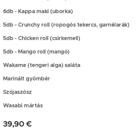
6db - Kappa maki (uborka)
5db - Crunchy roll (ropogós tekercs, garnélarák)
5db - Chicken roll (csirkemell)
5db - Mango roll (mangó)
Wakame (tengeri alga) saláta
Marinált gyömbér
Szójaszósz
Wasabi mártás
39,90
€