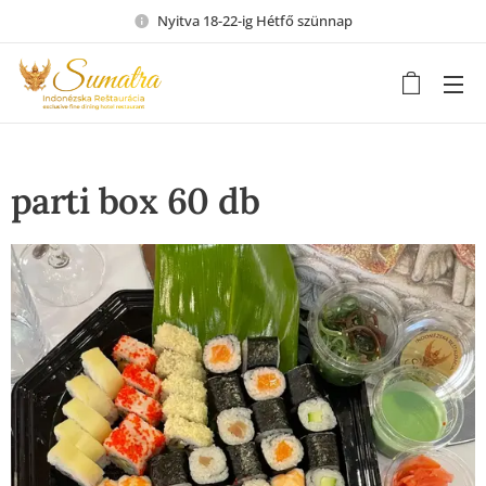
Nyitva 18-22-ig Hétfő szünnap
parti box 60 db