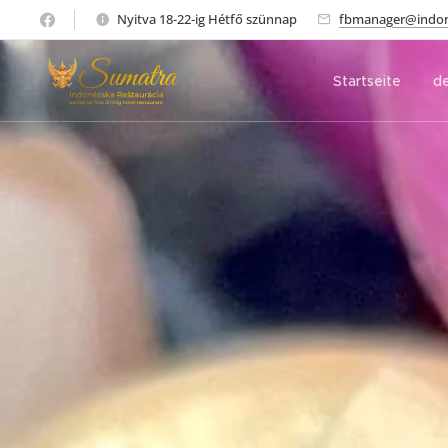
Nyitva 18-22-ig Hétfő szünnap
fbmanager@indone
Startseite
de