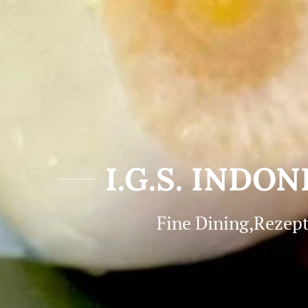
I.G.S. IND
Fine Dining,Rezept