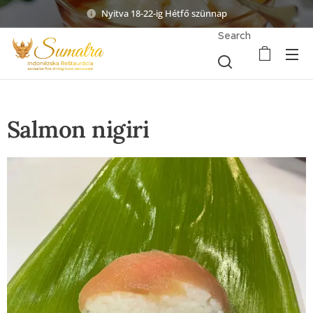
Nyitva 18-22-ig Hétfő szünnap
Search
Salmon nigiri