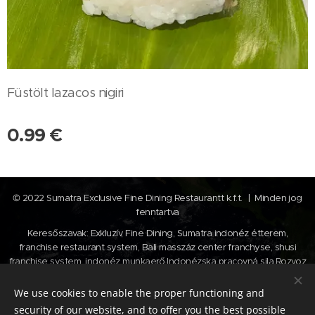
Füstölt lazacos nigiri
0.99
€
© 2022 Sumatra Exclusive Fine Dining Restaurantt k.f.t. | Minden jog
fenntartva
Keresőszavak: Exkluzív, Fine Dining, Sumatra indonéz étterem,
franchise restaurant system, Bali masszáz center franchyse, shusi
franchise system, indonéz munkaerő,Indonézska pracovná sila,Rozvoz
šušiek, shusi kiszállítás , shusi webshop,
We use cookies to enable the proper functioning and
Cookies
security of our website, and to offer you the best possible