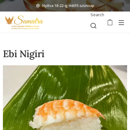
Nyitva 18-22-ig Hétfő szünnap
Search
Ebi Nigiri