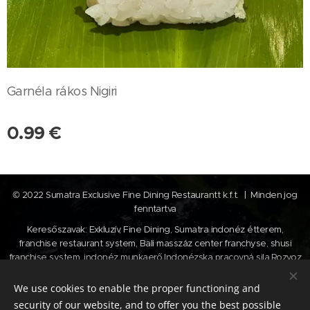
Garnéla rákos Nigiri
0.99
€
© 2022 Sumatra Exclusive Fine Dining Restaurantt k.f.t. | Minden jog
fenntartva
Keresőszavak: Exkluzív, Fine Dining, Sumatra indonéz étterem,
franchise restaurant system, Bali masszáz center franchyse, shusi
franchise system, indonéz munkaerő,Indonézska pracovná sila,Rozvoz
šušiek, shusi kiszállítás , shusi webshop,
We use cookies to enable the proper functioning and
Cookies
security of our website, and to offer you the best possible